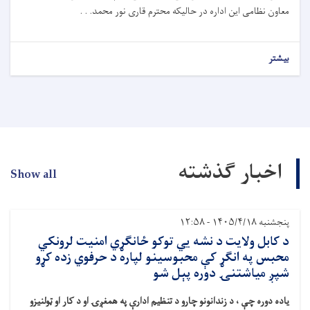
معاون نظامی این اداره در حالیکه محترم قاری نور محمد. . .
بیشتر
اخبار گذشته
Show all
پنجشنبه ۱۴۰۵/۴/۱۸ - ۱۲:۵۸
د کابل ولایت د نشه یي توکو ځانګړي امنیت لرونکي
محبس په انګړ کې محبوسینو لپاره د حرفوي زده کړو
شپږ میاشتنۍ دوره پېل شو
یاده دوره چې ، د زندانونو چارو د تنظیم ادارې په همغږۍ او د کار او ټولنیزو