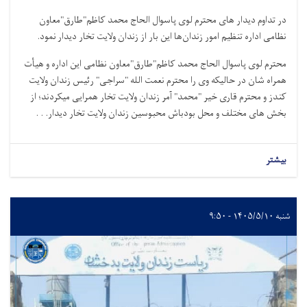
در تداوم دیدار های محترم لوی پاسوال الحاج محمد کاظم"طارق"معاون
نظامی اداره تنظیم امور زندان‌ها این بار از زندان‌ ولایت تخار دیدار نمود.
محترم لوی پاسوال الحاج محمد کاظم"طارق"معاون نظامی این اداره و هیأت
همرا
ه
شان
در
حالیکه وی را
محترم
نعمت الله "سراجی"
ر
ئی
س
زندان
ولایت
کندز
و
محترم
قاری خیر "محمد" آ
مر
زندان ولایت تخار
همرایی میکرد
ند؛
از
ب
خش های مختلف و محل بودباش محبوسین زندان ولایت تخار دیدار. . .
بیشتر
شنبه ۱۴۰۵/۵/۱۰ - ۹:۵۰