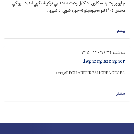
چارو وزارت په همکارۍ، د کابل ولایت د نشه یي توکو ځانګړي امنیت لرونکي
محبس (۹۰) تنو محبوسینو ته جوړه شوې، د شپږو. . .
بیشتر
سه‌شنبه ۱۴۰۲/۱/۲۲ - ۱۳:۵
dsgaregtsreagaer
aergaREGHAREHREAHGREAGEGEA
بیشتر